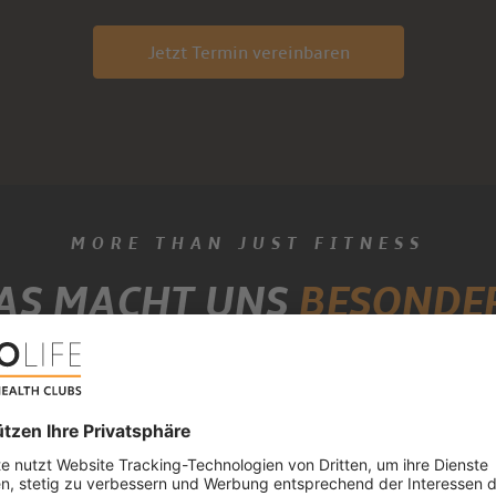
Jetzt Termin vereinbaren
MORE THAN JUST FITNESS
AS MACHT UNS
BESONDE
Fair. Ehrlich
Bei uns gibt es ke
transparent und pf