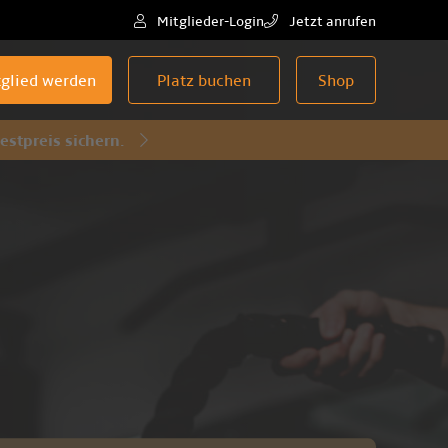
Mitglieder-Login
Jetzt anrufen
tglied werden
Platz buchen
Shop
stpreis sichern.