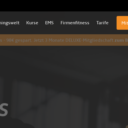
ningswelt
Kurse
EMS
Firmenfitness
Tarife
Mi
ss
-
98€ gespart. Jetzt 3 Monate DELUXE-Mitgliedschaft
zum Be
S