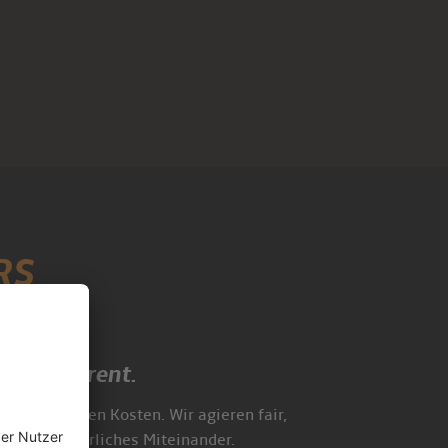
RS
. Transparent.
ine versteckten Kosten. Wir agieren fair,
legen ein ehrliches Miteinander.