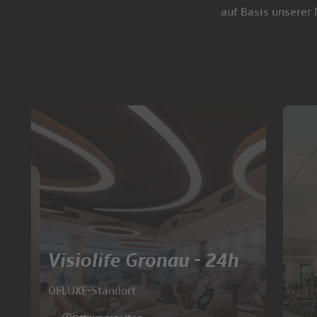
02224 4375
auf Basis unsere
02244 902101
02241 334200
0228 97649020
Visiolife Gronau - 24h
DELUXE-Standort