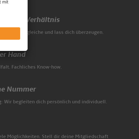
istungs-Verhältnis
re Preise. Vergleiche und lass dich überzeugen.
ner Hand
falt. Fachliches Know-how.
ine Nummer
g: Wir begleiten dich persönlich und individuell.
ele Möglichkeiten. Stell dir deine Mitgliedschaft