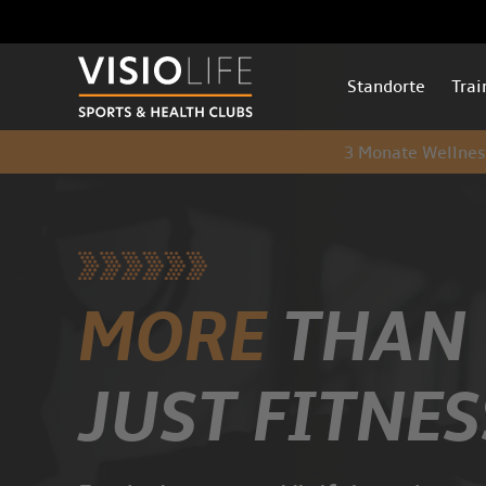
Standorte
Trai
3 Monate Wellne
MORE
THAN
JUST FITNES