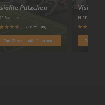
isiolife Pützchen
Visiolife
RE-Standort
PURE-Standort
171 Bewertungen
Zum Fitnessstudio Pützchen
Zum Fitnes