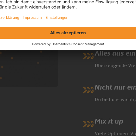
Top Preis-Le
Viel Leistung, fai
HAST DU NOCH FRAGEN?
Alles aus ei
Überzeugende Viel
Nicht nur e
0228 28050700
Du bist uns wichti
0228 9764900
Mix it up
Viele Optionen. Vi